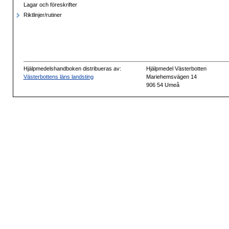
Lagar och föreskrifter
Riktlinjer/rutiner
Hjälpmedelshandboken distribueras av:
Hjälpmedel Västerbotten
Västerbottens läns landsting
Mariehemsvägen 14
906 54 Umeå