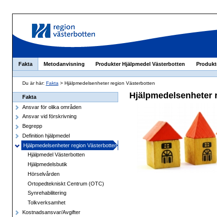
Fakta
Metodanvisning
Produkter Hjälpmedel Västerbotten
Produkt
Du är här:
Fakta
> Hjälpmedelsenheter region Västerbotten
Hjälpmedelsenheter 
Fakta
Ansvar för olika områden
Ansvar vid förskrivning
Begrepp
Definition hjälpmedel
Hjälpmedelsenheter region Västerbotten
Hjälpmedel Västerbotten
Hjälpmedelsbutik
Hörselvården
Ortopedtekniskt Centrum (OTC)
Synrehabilitering
Tolkverksamhet
Kostnadsansvar/Avgifter