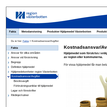
Fakta
Metodanvisning
Produkter Hjälpmedel Västerbotten
Produkt
Du är här:
Fakta
> Kostnadsansvar/Avgifter
Kostnadsansvar/Avg
Fakta
Ansvar för olika områden
Hjälpmedel som förskrivs i enl
av region eller kommunerna.
Ansvar vid förskrivning
Begrepp
För vissa hjälpmedel får man beta
Definition hjälpmedel
Hjälpmedelsenheter region Västerbotten
Kostnadsansvar/Avgifter
Besöksavgift
Förbrukningsartiklar till hjälpmedel
Lagar och föreskrifter
Riktlinjer/rutiner