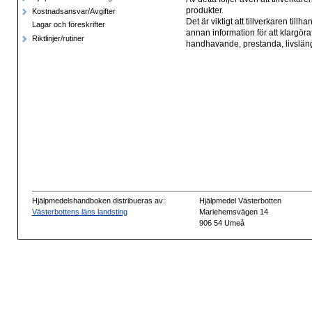
produkter.
Kostnadsansvar/Avgifter
Det är viktigt att tillverkaren til
Lagar och föreskrifter
annan information för att klarg
Riktlinjer/rutiner
handhavande, prestanda, livsläng
Hjälpmedelshandboken distribueras av:
Hjälpmedel Västerbotten
Västerbottens läns landsting
Mariehemsvägen 14
906 54 Umeå