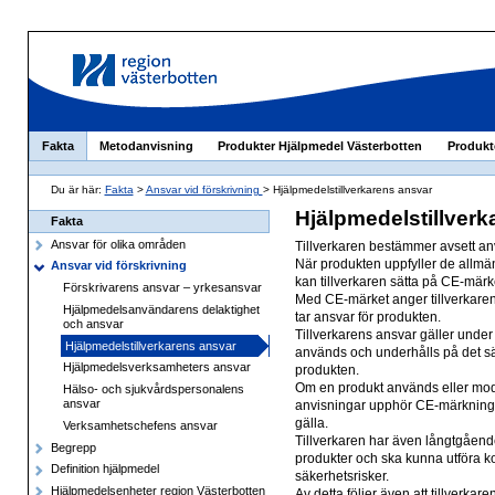
Fakta
Metodanvisning
Produkter Hjälpmedel Västerbotten
Produkt
Du är här:
Fakta
>
Ansvar vid förskrivning
> Hjälpmedelstillverkarens ansvar
Hjälpmedelstillverk
Fakta
Ansvar för olika områden
Tillverkaren bestämmer avsett an
När produkten uppfyller de allmä
Ansvar vid förskrivning
kan tillverkaren sätta på CE-mär
Förskrivarens ansvar – yrkesansvar
Med CE-märket anger tillverkaren 
Hjälpmedelsanvändarens delaktighet
tar ansvar för produkten.
och ansvar
Tillverkarens ansvar gäller unde
Hjälpmedelstillverkarens ansvar
används och underhålls på det s
Hjälpmedelsverksamheters ansvar
produkten.
Om en produkt används eller modif
Hälso- och sjukvårdspersonalens
ansvar
anvisningar upphör CE-märkningen
gälla.
Verksamhetschefens ansvar
Tillverkaren har även långtgåend
Begrepp
produkter och ska kunna utföra 
Definition hjälpmedel
säkerhetsrisker.
Hjälpmedelsenheter region Västerbotten
Av detta följer även att tillverkar